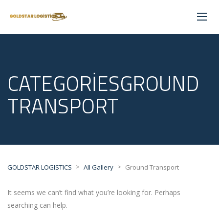
CATEGORIESGROUND
TRANSPORT
>
>
GOLDSTAR LOGISTICS
All Gallery
Ground Transport
It seems we can’t find what you’re looking for. Perhaps
searching can help.