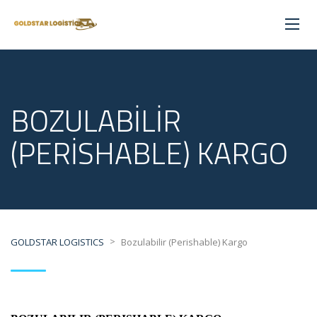
BOZULABILIR
(PERISHABLE) KARGO
>
GOLDSTAR LOGISTICS
Bozulabilir (Perishable) Kargo