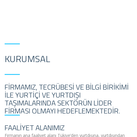
KURUMSAL
FIRMAMIZ, TECRÜBESI VE BILGI BIRIKIMI
ILE YURTIÇI VE YURTDIŞI
TAŞIMALARINDA SEKTÖRÜN LIDER
FIRMASI OLMAYI HEDEFLEMEKTEDIR.
FAALİYET ALANIMIZ
Firmanın ana faaliyet alanı Tükiye’den yurtdışına, yurtdışından