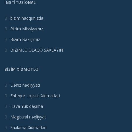
İNSTITUSIONAL
bizim haqqımızda
Bizim Missiyamız
Bizim Baxışımız
BİZİMLƏ ƏLAQƏ SAXLAYIN
BIZIM XIDMƏTLƏ
Dəniz nəqliyyatı
Enteqre Lojistik Xidmətləri
Hava Yük daşıma
Magistral nəqliyyat
Saxlama Xidmətləri