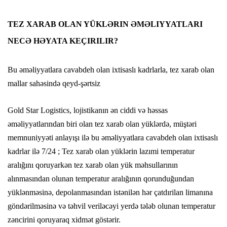
TEZ XARAB OLAN YÜKLƏRIN ƏMƏLIYYATLARI
NECƏ HƏYATA KEÇIRILIR?
Bu əməliyyatlara cavabdeh olan ixtisaslı kadrlarla, tez xarab olan
mallar sahəsində qeyd-şərtsiz
Gold Star Logistics, lojistikanın ən ciddi və həssas
əməliyyatlarından biri olan tez xarab olan yüklərdə, müştəri
memnuniyyəti anlayışı ilə bu əməliyyatlara cavabdeh olan ixtisaslı
kadrlar ilə 7/24 ; Tez xarab olan yüklərin lazımi temperatur
aralığını qoruyarkən tez xarab olan yük məhsullarının
alınmasından olunan temperatur aralığının qorunduğundan
yüklənməsinə, depolanmasından istənilən hər çatdırilan limanına
göndərilməsinə və təhvil veriləcəyi yerdə tələb olunan temperatur
zəncirini qoruyaraq xidmət göstərir.