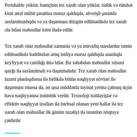
Perishable yüklər, həmçinin tez xarab olan yüklər, istilik və rütubət
kimi ətraf mühit şəraitinə məruz qaldıqda, əlverişli şəraitdə
saxlanılmadıqda və ya daşınması düzgün edilmədikdə tez xarab
ola bilən məhsullar kimi ifadə edilir.
Tez xarab olan məhsullar zamanla və ya müvafiq standartlar təmin
edilmədikdə həddindən artıq istiliyə məruz qaldıqda asanlıqla
keyfiyyət və canlılığı itirə bilər. Bu səbəbdən məhsullar xüsusi
qayğı ilə saxlanılmalı və daşınmalıdır. Tez xarab olan məhsullar
lazımi planlaşdırma ilə birlikdə bütün nəqliyyat növləri ilə
daşınması olunsa da, ən qısa müddətdə təyinat yerinə çatmaq üçün
hava nəqliyyatına üstünlük verilir. Texnoloji irəliləyişlər və
effektiv nəqliyyat üsulları ilə istehsal olunan yeni həllər ilə tez
xarab olan məhsullar ilk günün təzəliyi ilə istənilən nöqtəyə
çatdırılır