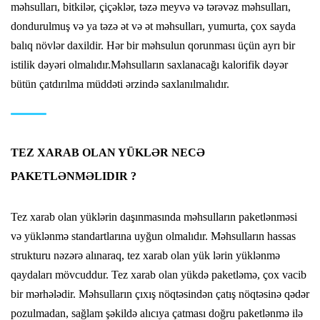
məhsulları, bitkilər, çiçəklər, təzə meyvə və tərəvəz məhsulları,
dondurulmuş və ya təzə ət və ət məhsulları, yumurta, çox sayda
balıq növlər daxildir. Hər bir məhsulun qorunması üçün ayrı bir
istilik dəyəri olmalıdır.Məhsulların saxlanacağı kalorifik dəyər
bütün çatdırılma müddəti ərzində saxlanılmalıdır.
TEZ XARAB OLAN YÜKLƏR NECƏ
PAKETLƏNMƏLIDIR ?
Tez xarab olan yüklərin daşınmasında məhsulların paketlənməsi
və yüklənmə standartlarına uyğun olmalıdır. Məhsulların hassas
strukturu nəzərə alınaraq, tez xarab olan yük lərin yüklənmə
qaydaları mövcuddur. Tez xarab olan yükdə paketləmə, çox vacib
bir mərhələdir. Məhsulların çıxış nöqtəsindən çatış nöqtəsinə qədər
pozulmadan, sağlam şəkildə alıcıya çatması doğru paketlənmə ilə