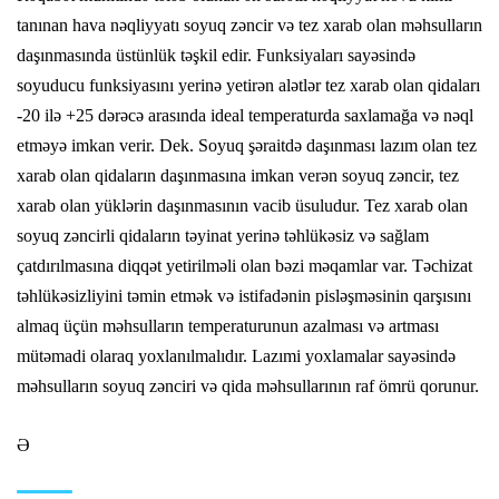
tanınan hava nəqliyyatı soyuq zəncir və tez xarab olan məhsulların
daşınmasında üstünlük təşkil edir. Funksiyaları sayəsində
soyuducu funksiyasını yerinə yetirən alətlər tez xarab olan qidaları
-20 ilə +25 dərəcə arasında ideal temperaturda saxlamağa və nəql
etməyə imkan verir. Dek. Soyuq şəraitdə daşınması lazım olan tez
xarab olan qidaların daşınmasına imkan verən soyuq zəncir, tez
xarab olan yüklərin daşınmasının vacib üsuludur. Tez xarab olan
soyuq zəncirli qidaların təyinat yerinə təhlükəsiz və sağlam
çatdırılmasına diqqət yetirilməli olan bəzi məqamlar var. Təchizat
təhlükəsizliyini təmin etmək və istifadənin pisləşməsinin qarşısını
almaq üçün məhsulların temperaturunun azalması və artması
mütəmadi olaraq yoxlanılmalıdır. Lazımi yoxlamalar sayəsində
məhsulların soyuq zənciri və qida məhsullarının raf ömrü qorunur.
Ə