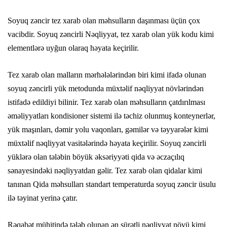
Soyuq zəncir tez xarab olan məhsulların daşınması üçün çox
vacibdir. Soyuq zəncirli Nəqliyyat, tez xarab olan yük kodu kimi
elementlərə uyğun olaraq həyata keçirilir.
Tez xarab olan malların mərhələlərindən biri kimi ifadə olunan
soyuq zəncirli yük metodunda müxtəlif nəqliyyat növlərindən
istifadə edildiyi bilinir. Tez xarab olan məhsulların çatdırılması
əməliyyatları kondisioner sistemi ilə təchiz olunmuş konteynerlər,
yük maşınları, dəmir yolu vaqonları, gəmilər və təyyarələr kimi
müxtəlif nəqliyyat vasitələrində həyata keçirilir. Soyuq zəncirli
yüklərə olan tələbin böyük əksəriyyəti qida və əczaçılıq
sənayesindəki nəqliyyatdan gəlir. Tez xarab olan qidalar kimi
tanınan Qida məhsulları standart temperaturda soyuq zəncir üsulu
ilə təyinat yerinə çatır.
Rəqabət mühitində tələb olunan ən sürətli nəqliyyat növü kimi