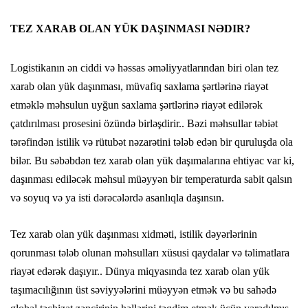
TEZ XARAB OLAN YÜK DAŞINMASI NƏDIR?
Logistikanın ən ciddi və həssas əməliyyatlarından biri olan tez
xarab olan yük daşınması, müvafiq saxlama şərtlərinə riayət
etməklə məhsulun uyğun saxlama şərtlərinə riayət edilərək
çatdırılması prosesini özündə birləşdirir.. Bəzi məhsullar təbiət
tərəfindən istilik və rütubət nəzarətini tələb edən bir quruluşda ola
bilər. Bu səbəbdən tez xarab olan yük daşımalarına ehtiyac var ki,
daşınması ediləcək məhsul müəyyən bir temperaturda sabit qalsın
və soyuq və ya isti dərəcələrdə asanlıqla daşınsın.
Tez xarab olan yük daşınması xidməti, istilik dəyərlərinin
qorunması tələb olunan məhsulları xüsusi qaydalar və təlimatlara
riayət edərək daşıyır.. Dünya miqyasında tez xarab olan yük
taşımacılığının üst səviyyələrini müəyyən etmək və bu sahədə