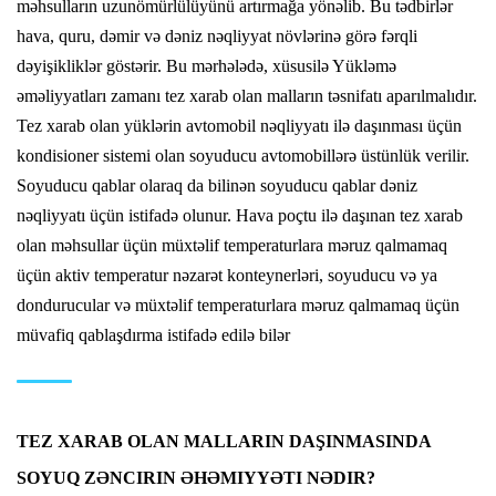
məhsulların uzunömürlülüyünü artırmağa yönəlib. Bu tədbirlər
hava, quru, dəmir və dəniz nəqliyyat növlərinə görə fərqli
dəyişikliklər göstərir. Bu mərhələdə, xüsusilə Yükləmə
əməliyyatları zamanı tez xarab olan malların təsnifatı aparılmalıdır.
Tez xarab olan yüklərin avtomobil nəqliyyatı ilə daşınması üçün
kondisioner sistemi olan soyuducu avtomobillərə üstünlük verilir.
Soyuducu qablar olaraq da bilinən soyuducu qablar dəniz
nəqliyyatı üçün istifadə olunur. Hava poçtu ilə daşınan tez xarab
olan məhsullar üçün müxtəlif temperaturlara məruz qalmamaq
üçün aktiv temperatur nəzarət konteynerləri, soyuducu və ya
dondurucular və müxtəlif temperaturlara məruz qalmamaq üçün
müvafiq qablaşdırma istifadə edilə bilər
TEZ XARAB OLAN MALLARIN DAŞINMASINDA
SOYUQ ZƏNCIRIN ƏHƏMIYYƏTI NƏDIR?