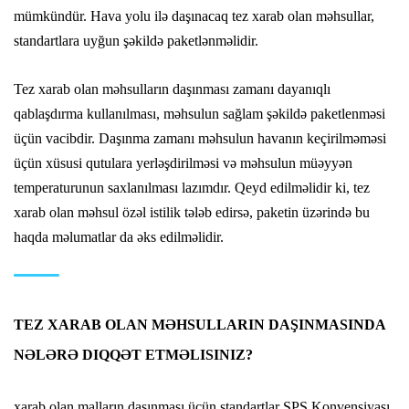
mümkündür. Hava yolu ilə daşınacaq tez xarab olan məhsullar,
standartlara uyğun şəkildə paketlənməlidir.
Tez xarab olan məhsulların daşınması zamanı dayanıqlı
qablaşdırma kullanılması, məhsulun sağlam şəkildə paketlenməsi
üçün vacibdir. Daşınma zamanı məhsulun havanın keçirilməməsi
üçün xüsusi qutulara yerləşdirilməsi və məhsulun müəyyən
temperaturunun saxlanılması lazımdır. Qeyd edilməlidir ki, tez
xarab olan məhsul özəl istilik tələb edirsə, paketin üzərində bu
haqda məlumatlar da əks edilməlidir.
TEZ XARAB OLAN MƏHSULLARIN DAŞINMASINDA
NƏLƏRƏ DIQQƏT ETMƏLISINIZ?
xarab olan malların daşınması üçün standartlar SPS Konvensiyası