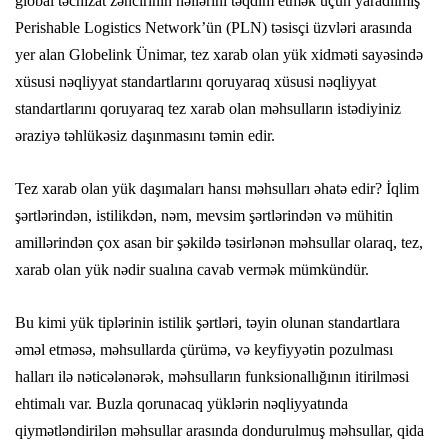
global təchizat zəncirinin həllərini təqdim etmək üçün yaradılmış
Perishable Logistics Network’ün (PLN) təsisçi üzvləri arasında
yer alan Globelink Ünimar, tez xarab olan yük xidməti sayəsində
xüsusi nəqliyyat standartlarını qoruyaraq xüsusi nəqliyyat
standartlarını qoruyaraq tez xarab olan məhsulların istədiyiniz
əraziyə təhlükəsiz daşınmasını təmin edir.
Tez xarab olan yük daşımaları hansı məhsulları əhatə edir? İqlim
şərtlərindən, istilikdən, nəm, mevsim şərtlərindən və mühitin
amillərindən çox asan bir şəkildə təsirlənən məhsullar olaraq, tez,
xarab olan yük nədir sualına cavab vermək mümkündür.
Bu kimi yük tiplərinin istilik şərtləri, təyin olunan standartlara
əməl etməsə, məhsullarda çürümə, və keyfiyyətin pozulması
halları ilə nəticələnərək, məhsulların funksionallığının itirilməsi
ehtimalı var. Buzla qorunacaq yüklərin nəqliyyatında
qiymətləndirilən məhsullar arasında dondurulmuş məhsullar, qida