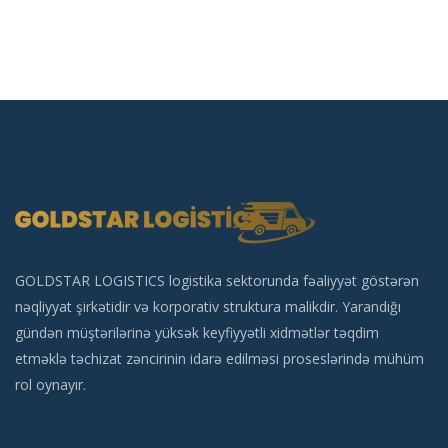
GOLDSTAR LOGISTICS logistika sektorunda fəaliyyət göstərən
nəqliyyat şirkətidir və korporativ struktura malikdir. Yarandığı
gündən müştərilərinə yüksək keyfiyyətli xidmətlər təqdim
etməklə təchizat zəncirinin idarə edilməsi proseslərində mühüm
rol oynayır.