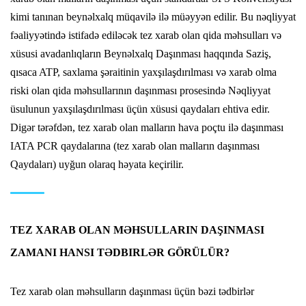
kimi tanınan beynəlxalq müqavilə ilə müəyyən edilir. Bu nəqliyyat
fəaliyyətində istifadə ediləcək tez xarab olan qida məhsulları və
xüsusi avadanlıqların Beynəlxalq Daşınması haqqında Saziş,
qısaca ATP, saxlama şəraitinin yaxşılaşdırılması və xarab olma
riski olan qida məhsullarının daşınması prosesində Nəqliyyat
üsulunun yaxşılaşdırılması üçün xüsusi qaydaları ehtiva edir.
Digər tərəfdən, tez xarab olan malların hava poçtu ilə daşınması
IATA PCR qaydalarına (tez xarab olan malların daşınması
Qaydaları) uyğun olaraq həyata keçirilir.
TEZ XARAB OLAN MƏHSULLARIN DAŞINMASI
ZAMANI HANSI TƏDBIRLƏR GÖRÜLÜR?
Tez xarab olan məhsulların daşınması üçün bəzi tədbirlər