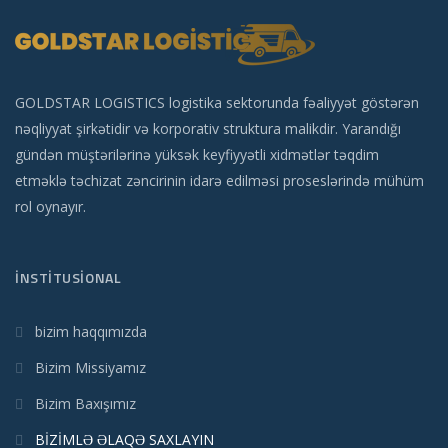
GOLDSTAR LOGISTICS logistika sektorunda fəaliyyət göstərən
nəqliyyat şirkətidir və korporativ struktura malikdir. Yarandığı
gündən müştərilərinə yüksək keyfiyyətli xidmətlər təqdim
etməklə təchizat zəncirinin idarə edilməsi proseslərində mühüm
rol oynayır.
İNSTITUSIONAL
bizim haqqımızda
Bizim Missiyamız
Bizim Baxışımız
BİZİMLƏ ƏLAQƏ SAXLAYIN